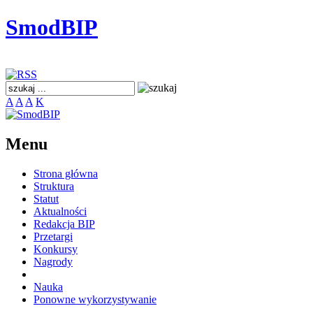
SmodBIP
A
A
A
K
Menu
Strona główna
Struktura
Statut
Aktualności
Redakcja BIP
Przetargi
Konkursy
Nagrody
Nauka
Ponowne wykorzystywanie